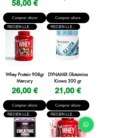
Precio
58,00 €
Comprar ahora
Comprar ahora
RECIEN LLEGADO
RECIEN LLEGADO
Whey Protein 908gr
DYNAMIX Glutamina
Mercury
Kiowa 300 gr
Precio
Precio
26,00 €
21,00 €
Comprar ahora
Comprar ahora
RECIEN LLEGADO
RECIEN LLEGADO