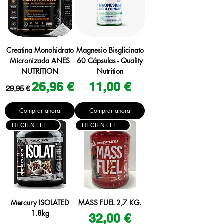
Creatina Monohidrato
Magnesio Bisglicinato
Micronizada ANES
60 Cápsulas - Quality
NUTRITION
Nutrition
Precio
Precio de oferta
Precio
26,96 €
11,00 €
29,95 €
Comprar ahora
Comprar ahora
RECIEN LLEGADO
RECIEN LLEGADO
Mercury ISOLATED
MASS FUEL 2,7 KG.
1.8kg
Precio
32,00 €