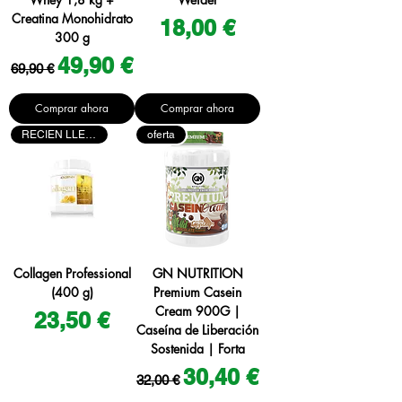
Creatina Monohidrato
Precio
18,00 €
300 g
Precio
Precio de oferta
49,90 €
69,90 €
Comprar ahora
Comprar ahora
RECIEN LLEGADO
oferta
Collagen Professional
GN NUTRITION
(400 g)
Premium Casein
Cream 900G |
Precio
23,50 €
Caseína de Liberación
Sostenida | Forta
Precio
Precio de oferta
30,40 €
32,00 €