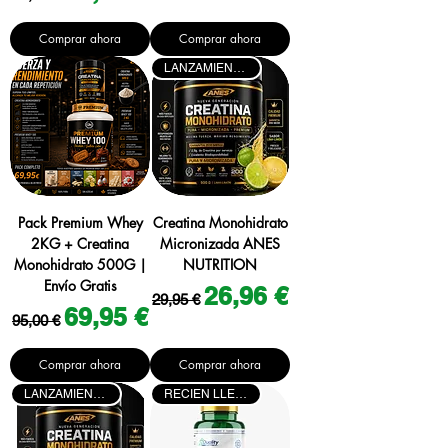
Comprar ahora
Comprar ahora
LANZAMIENTO
Pack Premium Whey
Creatina Monohidrato
2KG + Creatina
Micronizada ANES
Monohidrato 500G |
NUTRITION
Envío Gratis
Precio
Precio de oferta
26,96 €
29,95 €
Precio
Precio de oferta
69,95 €
95,00 €
Comprar ahora
Comprar ahora
LANZAMIENTO
RECIEN LLEGADO