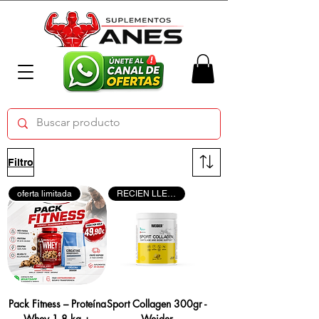
Filtro
oferta limitada
RECIEN LLEGADO
Pack Fitness – Proteína
Sport Collagen 300gr -
Whey 1,8 kg +
Weider