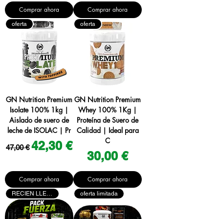
Comprar ahora
Comprar ahora
oferta
oferta
GN Nutrition Premium
GN Nutrition Premium
Isolate 100% 1kg |
Whey 100% 1Kg |
Aislado de suero de
Proteína de Suero de
leche de ISOLAC | Pr
Calidad | Ideal para
C
Precio
Precio de oferta
42,30 €
47,00 €
Precio
30,00 €
Comprar ahora
Comprar ahora
RECIEN LLEGADO
oferta limitada