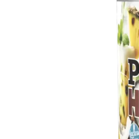
reduciendo los niveles de ácid
las reservas de ATP, consiguien
fuerza.
Metilsulfonilmetano (OptiMSM®
plazo y elimina el ácido lácti
la masa muscular.
COMPLEJO MINERAL: contiene 
como el citrato de magnesio, el
vitamina B6 (DSM®) que potenc
aumentando la asimilación de t