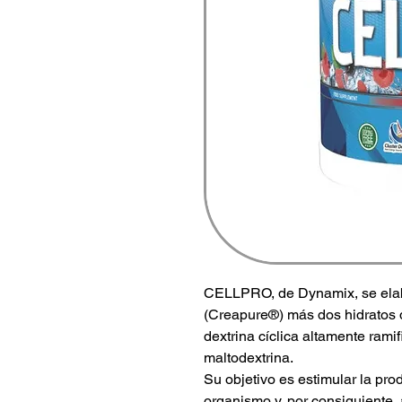
CELLPRO, de Dynamix, se elabo
(Creapure®) más dos hidratos d
dextrina cíclica altamente rami
maltodextrina.
Su objetivo es estimular la pro
organismo y, por consiguiente,