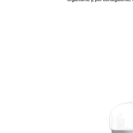
fosfocreatina muscular.
Disponible en dos deliciosos sa
el tuyo!
Ingredientes de CELLPRO 1,5
Ácido alfa-lipoico (Alipure®),
el transporte de creatina. Tam
taurina y magnesio.
Carbohidratos con alto índice 
de insulina consiguiendo almac
músculo.
Maltodextrina: carbohidrato com
rápida asimilación y digestibili
Dextrina cíclica altamente rami
carbohidratos más avanzados q
baja osmolaridad, se digiere y 
digestivas.
Cromo (Chromax®), que estabili
Betalanina, que aumenta los ni