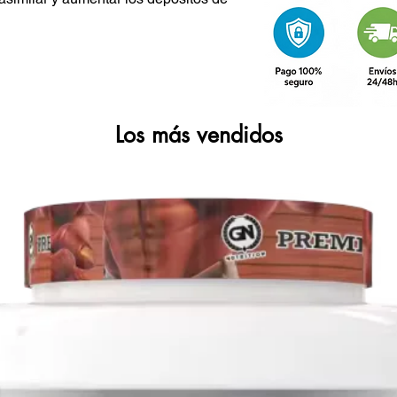
bores: limón y frutos del bosque. ¡Elige
 KG Dynamix
 que mejora notablemente la absorción y
bién aumenta la producción de insulina
Los más vendidos
glucémico, que estimulan la producción
enar mayor cantidad de creatina en el
plejo de alto índice glucémico, de
dad.
ficada (Cluster Dextrin™): uno de los
ue existen. Con bajo peso molecular y
asimila rápidamente y sin molestias
za y mejora la eficacia de la insulina.
veles de carnosina muscular,