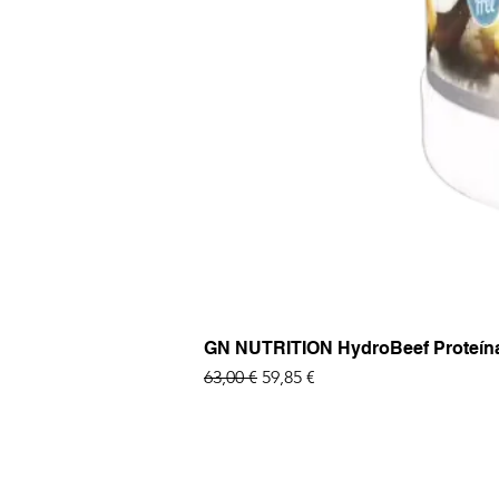
GN NUTRITION HydroBeef Proteína Bo
Precio
Precio de oferta
63,00 €
59,85 €