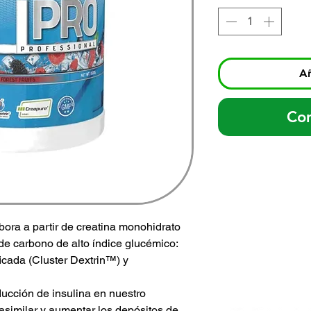
Añ
Co
ra a partir de creatina monohidrato
e carbono de alto índice glucémico:
ficada (Cluster Dextrin™) y
ducción de insulina en nuestro
 asimilar y aumentar los depósitos de