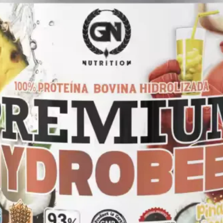
o láctico y contribuyendo a mantener
do así reducir la fatiga y aumentar la
), que reduce el daño muscular a corto
co. Contribuyendo ambas al aumento de
una mezcla de vitaminas y minerales
 cloruro sódico, la vitamina C (DSM®) y
ian las funciones metabólicas,
odos los nutrientes de la fórmula.